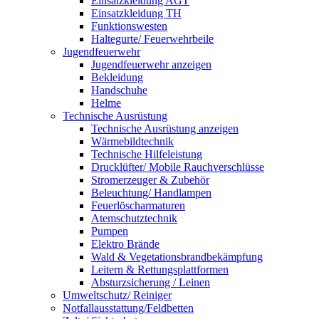
Einsatzkleidung AGT
Einsatzkleidung TH
Funktionswesten
Haltegurte/ Feuerwehrbeile
Jugendfeuerwehr
Jugendfeuerwehr anzeigen
Bekleidung
Handschuhe
Helme
Technische Ausrüstung
Technische Ausrüstung anzeigen
Wärmebildtechnik
Technische Hilfeleistung
Drucklüfter/ Mobile Rauchverschlüsse
Stromerzeuger & Zubehör
Beleuchtung/ Handlampen
Feuerlöscharmaturen
Atemschutztechnik
Pumpen
Elektro Brände
Wald & Vegetationsbrandbekämpfung
Leitern & Rettungsplattformen
Absturzsicherung / Leinen
Umweltschutz/ Reiniger
Notfallausstattung/Feldbetten