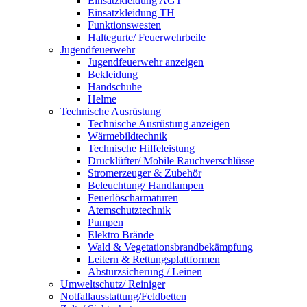
Einsatzkleidung AGT
Einsatzkleidung TH
Funktionswesten
Haltegurte/ Feuerwehrbeile
Jugendfeuerwehr
Jugendfeuerwehr anzeigen
Bekleidung
Handschuhe
Helme
Technische Ausrüstung
Technische Ausrüstung anzeigen
Wärmebildtechnik
Technische Hilfeleistung
Drucklüfter/ Mobile Rauchverschlüsse
Stromerzeuger & Zubehör
Beleuchtung/ Handlampen
Feuerlöscharmaturen
Atemschutztechnik
Pumpen
Elektro Brände
Wald & Vegetationsbrandbekämpfung
Leitern & Rettungsplattformen
Absturzsicherung / Leinen
Umweltschutz/ Reiniger
Notfallausstattung/Feldbetten