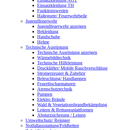
Einsatzkleidung AGT
Einsatzkleidung TH
Funktionswesten
Haltegurte/ Feuerwehrbeile
Jugendfeuerwehr
Jugendfeuerwehr anzeigen
Bekleidung
Handschuhe
Helme
Technische Ausrüstung
Technische Ausrüstung anzeigen
Wärmebildtechnik
Technische Hilfeleistung
Drucklüfter/ Mobile Rauchverschlüsse
Stromerzeuger & Zubehör
Beleuchtung/ Handlampen
Feuerlöscharmaturen
Atemschutztechnik
Pumpen
Elektro Brände
Wald & Vegetationsbrandbekämpfung
Leitern & Rettungsplattformen
Absturzsicherung / Leinen
Umweltschutz/ Reiniger
Notfallausstattung/Feldbetten